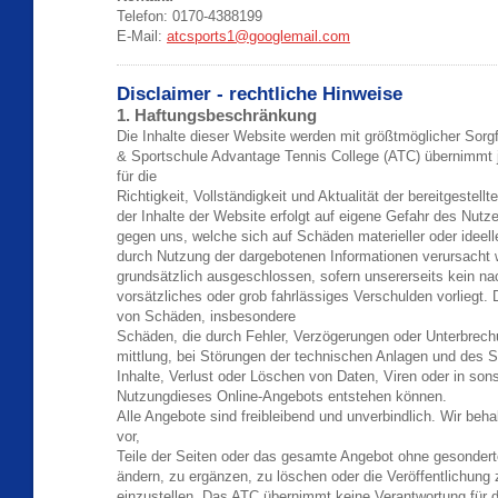
Telefon: 0170-4388199
E-Mail:
atcsports1@googlemail.com
Disclaimer - rechtliche Hinweise
1. Haftungsbeschränkung
Die Inhalte dieser Website werden mit größtmöglicher Sorgfal
& Sportschule Advantage Tennis College (ATC) übernimmt
für die
Richtigkeit, Vollständigkeit und Aktualität der bereitgestell
der Inhalte der Website erfolgt auf eigene Gefahr des Nut
gegen uns, welche sich auf Schäden materieller oder ideelle
durch Nutzung der dargebotenen Informationen verursacht 
grundsätzlich ausgeschlossen, sofern unsererseits kein na
vorsätzliches oder grob fahrlässiges Verschulden vorliegt. Di
von Schäden, insbesondere
Schäden, die durch Fehler, Verzögerungen oder Unterbrech
mittlung, bei Störungen der technischen Anlagen und des Se
Inhalte, Verlust oder Löschen von Daten, Viren oder in sons
Nutzungdieses Online-Angebots entstehen können.
Alle Angebote sind freibleibend und unverbindlich. Wir beha
vor,
Teile der Seiten oder das gesamte Angebot ohne gesondert
ändern, zu ergänzen, zu löschen oder die Veröffentlichung 
einzustellen. Das ATC übernimmt keine Verantwortung für di