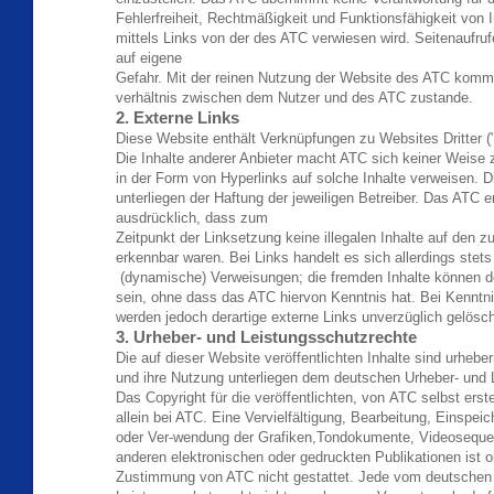
Fehlerfreiheit, Rechtmäßigkeit und Funktionsfähigkeit von In
mittels Links von der des ATC verwiesen wird. Seitenaufruf
auf eigene
Gefahr. Mit der reinen Nutzung der Website des ATC kommt 
verhältnis zwischen dem Nutzer und des ATC zustande.
2. Externe Links
Diese Website enthält Verknüpfungen zu Websites Dritter ("
Die Inhalte anderer Anbieter macht ATC sich keiner Weise 
in der Form von Hyperlinks auf solche Inhalte verweisen. 
unterliegen der Haftung der jeweiligen Betreiber. Das ATC er
ausdrücklich, dass zum
Zeitpunkt der Linksetzung keine illegalen Inhalte auf den z
erkennbar waren. Bei Links handelt es sich allerdings stet
(dynamische) Verweisungen; die fremden Inhalte können d
sein, ohne dass das ATC hiervon Kenntnis hat. Bei Kennt
werden jedoch derartige externe Links unverzüglich gelösch
3. Urheber- und Leistungsschutzrechte
Die auf dieser Website veröffentlichten Inhalte sind urheber
und ihre Nutzung unterliegen dem deutschen Urheber- und 
Das Copyright für die veröffentlichten, von ATC selbst erste
allein bei ATC. Eine Vervielfältigung, Bearbeitung, Einspe
oder Ver-wendung der Grafiken,Tondokumente, Videoseque
anderen elektronischen oder gedruckten Publikationen ist 
Zustimmung von ATC nicht gestattet. Jede vom deutschen