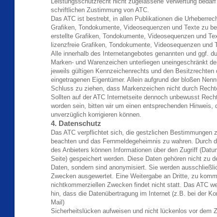
Leistungsschutzrecht nicht zugelassene Verwertung bedarf 
schriftlichen Zustimmung von ATC.
Das ATC ist bestrebt, in allen Publikationen die Urheberre
Grafiken, Tondokumente, Videosequenzen und Texte zu be
erstellte Grafiken, Tondokumente, Videosequenzen und Tex
lizenzfreie Grafiken, Tondokumente, Videosequenzen und T
Alle innerhalb des Internetangebotes genannten und ggf. du
Marken- und Warenzeichen unterliegen uneingeschränkt 
jeweils gültigen Kennzeichenrechts und den Besitzrechten d
eingetragenen Eigentümer. Allein aufgrund der bloßen Nennu
Schluss zu ziehen, dass Markenzeichen nicht durch Rechte 
Sollten auf der ATC Internetseite dennoch unbewusst Rechte
worden sein, bitten wir um einen entsprechenden Hinweis, d
unverzüglich korrigieren können.
4. Datenschutz
Das ATC verpflichtet sich, die gestzlichen Bestimmungen
beachten und das Fernmeldegeheimnis zu wahren. Durch 
des Anbieters können Informationen über den Zugriff (Datum
Seite) gespeichert werden. Diese Daten gehören nicht zu
Daten, sondern sind anonymisiert. Sie werden ausschließlic
Zwecken ausgewertet. Eine Weitergabe an Dritte, zu komme
nichtkommerziellen Zwecken findet nicht statt. Das ATC we
hin, dass die Datenübertragung im Internet (z.B. bei der K
Mail)
Sicherheitslücken aufweisen und nicht lückenlos vor dem Zu