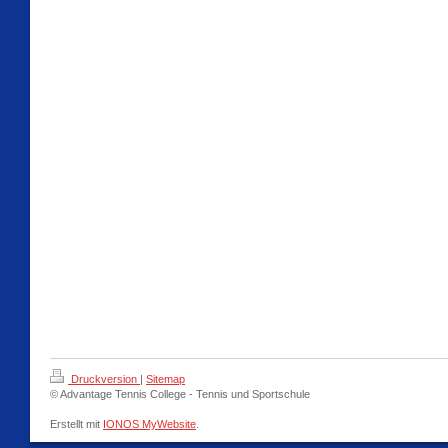
Druckversion
|
Sitemap
© Advantage Tennis College - Tennis und Sportschule
Erstellt mit
IONOS MyWebsite
.