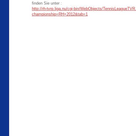
finden Sie unter :
http://rh-tvrp.liga.nu/cgi-bin/WebObjects/TennisLeagueT
championship=RH+2012&tab=1