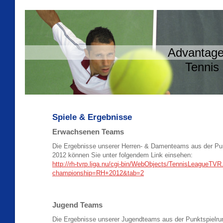
Advantage Tennis
Tennis und Spo
Spiele & Ergebnisse
Erwachsenen Teams
Die Ergebnisse unserer Herren- & Damenteams aus der P
2012 können Sie unter folgendem Link einsehen:
http://rh-tvrp.liga.nu/cgi-bin/WebObjects/TennisLeagueT
championship=RH+2012&tab=2
Jugend Teams
Die Ergebnisse unserer Jugendteams aus der Punktspiel